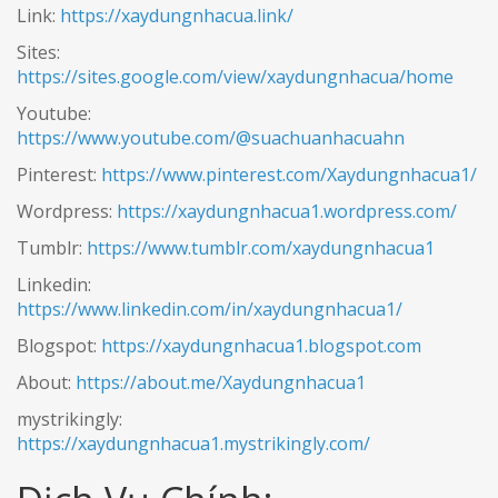
Link:
https://xaydungnhacua.link/
Sites:
https://sites.google.com/view/xaydungnhacua/home
Youtube:
https://www.youtube.com/@suachuanhacuahn
Pinterest:
https://www.pinterest.com/Xaydungnhacua1/
Wordpress:
https://xaydungnhacua1.wordpress.com/
Tumblr:
https://www.tumblr.com/xaydungnhacua1
Linkedin:
https://www.linkedin.com/in/xaydungnhacua1/
Blogspot:
https://xaydungnhacua1.blogspot.com
About:
https://about.me/Xaydungnhacua1
mystrikingly:
https://xaydungnhacua1.mystrikingly.com/