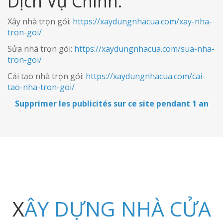
Dịch Vụ Chính:
Xây nhà trọn gói:
https://xaydungnhacua.com/xay-nha-
tron-goi/
Sửa nhà trọn gói:
https://xaydungnhacua.com/sua-nha-
tron-goi/
Cải tạo nhà trọn gói:
https://xaydungnhacua.com/cai-
tao-nha-tron-goi/
Supprimer les publicités sur ce site pendant 1 an
XÂY DỰNG NHÀ CỬA