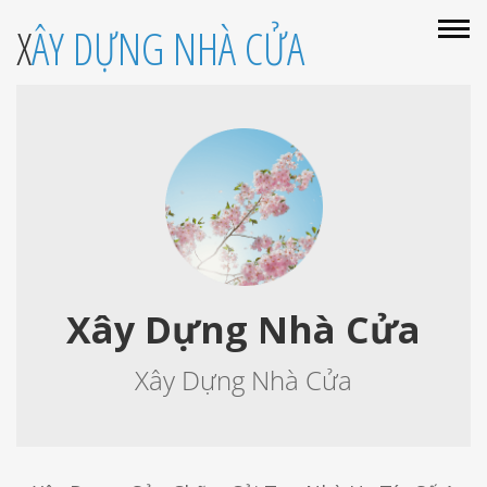
XÂY DỰNG NHÀ CỬA
Xây Dựng Nhà Cửa
Xây Dựng Nhà Cửa